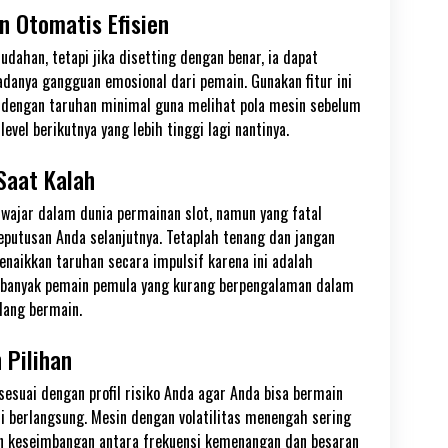
 Otomatis Efisien
ahan, tetapi jika disetting dengan benar, ia dapat
danya gangguan emosional dari pemain. Gunakan fitur ini
 dengan taruhan minimal guna melihat pola mesin sebelum
vel berikutnya yang lebih tinggi lagi nantinya.
Saat Kalah
 wajar dalam dunia permainan slot, namun yang fatal
putusan Anda selanjutnya. Tetaplah tenang dan jangan
aikkan taruhan secara impulsif karena ini adalah
h banyak pemain pemula yang kurang berpengalaman dalam
dang bermain.
 Pilihan
 sesuai dengan profil risiko Anda agar Anda bisa bermain
i berlangsung. Mesin dengan volatilitas menengah sering
an keseimbangan antara frekuensi kemenangan dan besaran