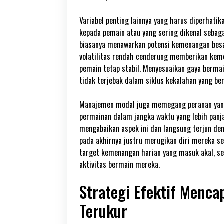
Variabel penting lainnya yang harus diperhatik
kepada pemain atau yang sering dikenal sebagai
biasanya menawarkan potensi kemenangan besa
volatilitas rendah cenderung memberikan keme
pemain tetap stabil. Menyesuaikan gaya bermai
tidak terjebak dalam siklus kekalahan yang be
Manajemen modal juga memegang peranan yang
permainan dalam jangka waktu yang lebih panja
mengabaikan aspek ini dan langsung terjun de
pada akhirnya justru merugikan diri mereka se
target kemenangan harian yang masuk akal, s
aktivitas bermain mereka.
Strategi Efektif Menc
Terukur