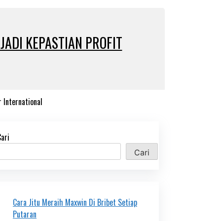
ADI KEPASTIAN PROFIT
 International
Cari
Cari
Cara Jitu Meraih Maxwin Di Bribet Setiap
Putaran