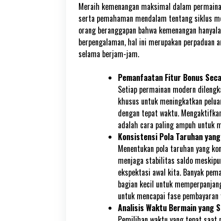
Meraih kemenangan maksimal dalam permainan
serta pemahaman mendalam tentang siklus mes
orang beranggapan bahwa kemenangan hanyala
berpengalaman, hal ini merupakan perpaduan a
selama berjam-jam.
Pemanfaatan Fitur Bonus Seca
Setiap permainan modern dilengk
khusus untuk meningkatkan pelua
dengan tepat waktu. Mengaktifkan
adalah cara paling ampuh untuk m
Konsistensi Pola Taruhan yang
Menentukan pola taruhan yang ko
menjaga stabilitas saldo meskipu
ekspektasi awal kita. Banyak pe
bagian kecil untuk memperpanjan
untuk mencapai fase pembayaran y
Analisis Waktu Bermain yang S
Pemilihan waktu yang tepat saat 