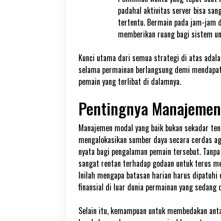
padahal aktivitas server bisa s
tertentu. Bermain pada jam-jam d
memberikan ruang bagi sistem un
Kunci utama dari semua strategi di atas adala
selama permainan berlangsung demi mendapat
pemain yang terlibat di dalamnya.
Pentingnya Manajemen 
Manajemen modal yang baik bukan sekadar te
mengalokasikan sumber daya secara cerdas ag
nyata bagi pengalaman pemain tersebut. Tanp
sangat rentan terhadap godaan untuk terus m
Inilah mengapa batasan harian harus dipatuhi
finansial di luar dunia permainan yang sedang 
Selain itu, kemampuan untuk membedakan anta