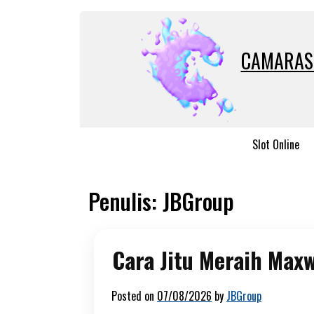
Skip
to
content
CAMARASD
Slot Online
Penulis:
JBGroup
Cara Jitu Meraih Maxw
Posted on
07/08/2026
by
JBGroup